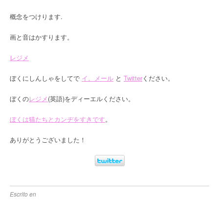
概念をつけります.
画と音はかすります。
レジメ
ぼくにしんしゃをしてで
イ。メール
と
Twitter
ください。
ぼくの
レジメ
(英語)をディーエルください。
ぼくは猫たちとカンヂをすきです
。
ありがとうございました！
Escrito en